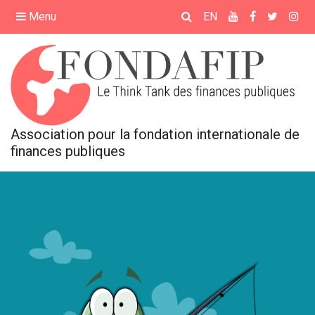
×
Menu
EN
ACCUEIL
PRÉSENTATION
Association pour la fondation internationale de
ÉVÉNEMENTS
finances publiques
FORMATIONS
MÉDIATHÈQUE
REVUE FRANÇAISE DE
FINANCES PUBLIQUES