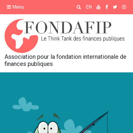
×
Menu
EN
ACCUEIL
PRÉSENTATION
Association pour la fondation internationale de
ÉVÉNEMENTS
finances publiques
FORMATIONS
MÉDIATHÈQUE
REVUE FRANÇAISE DE
FINANCES PUBLIQUES